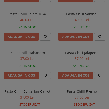
Bere artizanala
Ardei iuti murati
Pasta Chilli Salamurika
Pasta Chilli Sambal
Ciocolata artizanala
40,00 Lei
40,00 Lei
Ulei de masline
IN STOC
IN STOC
Ardei iute uscat
ADAUGA IN COS
ADAUGA IN COS
Miere
Tortilla chips
Pasta Chilli Habanero
Pasta Chilli Jalapeno
Pasta ardei iute
37,00 Lei
37,00 Lei
Unt de arahide
IN STOC
IN STOC
Kombucha
ADAUGA IN COS
ADAUGA IN COS
Băuturi artizanale
Pasta Chilli Bulgarian Carrot
Pasta Chilli Fresno
37,00 Lei
37,00 Lei
STOC EPUIZAT
STOC EPUIZAT