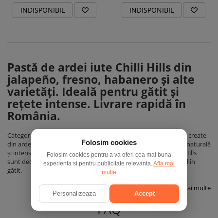
INDISPONIBIL
INDISPONIBIL
Pastă de ardei iute Chilli Hills din
jalapeño, fresno, habanero și alte
varietăți. Ideală pentru gătit și
rețete intense. Livrare rapidă în
România.
Categoria
Pastă de ardei iute
reunește produse concentrate, create
Folosim cookies
din ardei atent selecționați și procesați pentru a păstra aroma naturală
și intensitatea specifică fiecărui soi. Pastele de ardei iute Chilli Hills
Folosim cookies pentru a va oferi cea mai buna
sunt dedicate celor care folosesc picantul ca ingredient esențial în
experienta si pentru publicitate relevanta.
Afla mai
gătit.
multe
Vezi mai multe
Personalizeaza
Accept
FAQ