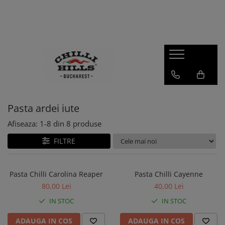
Produse
Sosuri Picante
Seturi Cadou
Condimente
Dulceata de ardei iute
Pasta ardei iute
Sos barbeque
Afiseaza:
1-
8
din
8
produse
Zacusca
FILTRE
Carolina Reaper
Habanero
Pasta Chilli Carolina Reaper
Pasta Chilli Cayenne
Super Hot
80,00 Lei
40,00 Lei
Sos Salsa
IN STOC
IN STOC
Merch
ADAUGA IN COS
ADAUGA IN COS