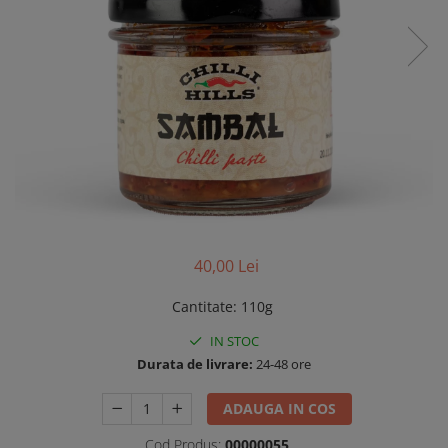
Bere artizanala
Ardei iuti murati
Ciocolata artizanala
Ulei de masline
Ardei iute uscat
Miere
Tortilla chips
Pasta ardei iute
Unt de arahide
40,00 Lei
Kombucha
Cantitate
:
110g
Băuturi artizanale
IN STOC
Durata de livrare:
24-48 ore
ADAUGA IN COS
Cod Produs:
00000055