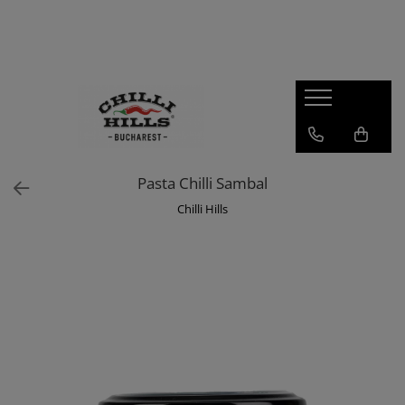
Produse
Sosuri Picante
Seturi Cadou
Condimente
Dulceata de ardei iute
Pasta Chilli Sambal
Sos barbeque
Chilli Hills
Zacusca
Carolina Reaper
Habanero
Super Hot
Sos Salsa
Merch