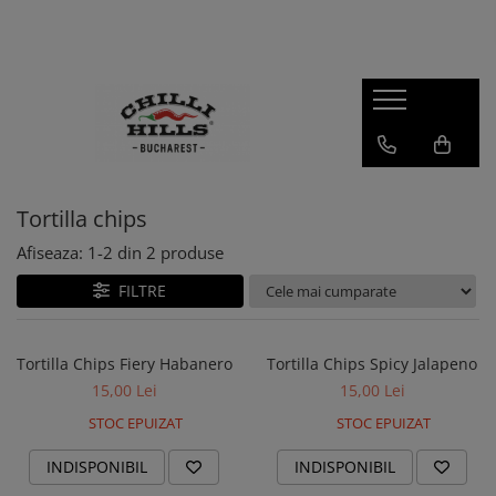
Produse
Sosuri Picante
Seturi Cadou
Condimente
Tortilla chips
Dulceata de ardei iute
Afiseaza:
1-
2
din
2
produse
Sos barbeque
Zacusca
FILTRE
Carolina Reaper
Habanero
Tortilla Chips Fiery Habanero
Tortilla Chips Spicy Jalapeno
15,00 Lei
15,00 Lei
Super Hot
STOC EPUIZAT
STOC EPUIZAT
Sos Salsa
Merch
INDISPONIBIL
INDISPONIBIL