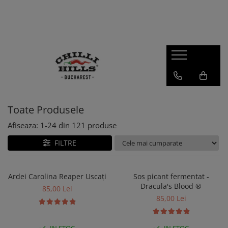
Produse
Sosuri Picante
Seturi Cadou
Condimente
Dulceata de ardei iute
Toate Produsele
Sos barbeque
Afiseaza:
1-
24
din
121
produse
Zacusca
FILTRE
Carolina Reaper
Habanero
Ardei Carolina Reaper Uscați
Sos picant fermentat -
Super Hot
Dracula's Blood ®
85,00 Lei
Sos Salsa
85,00 Lei
Merch