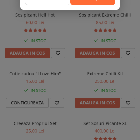
Sos picant Hell Hot
Sos picant Extreme Chilli
60,00 Lei
85,00 Lei
IN STOC
IN STOC
ADAUGA IN COS
ADAUGA IN COS
Cutie cadou "I Love Him"
Extreme Chilli Kit
15,00 Lei
250,00 Lei
IN STOC
IN STOC
CONFIGUREAZA
ADAUGA IN COS
Creeaza Propriul Set
Set Sosuri Picante XL
25,00 Lei
400,00 Lei