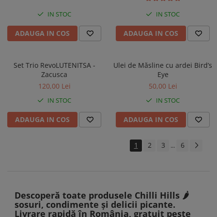
IN STOC
IN STOC
ADAUGA IN COS
ADAUGA IN COS
Set Trio RevoLUTENITSA -
Ulei de Măsline cu ardei Bird’s
Zacusca
Eye
120,00 Lei
50,00 Lei
IN STOC
IN STOC
ADAUGA IN COS
ADAUGA IN COS
1
2
3
6
...
Descoperă toate produsele Chilli Hills 🌶️
sosuri, condimente și delicii picante.
Livrare rapidă în România, gratuit peste