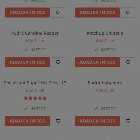
Bere artizanala
IN STOC
IN STOC
Ardei iuti murati
ADAUGA IN COS
ADAUGA IN COS
Ciocolata artizanala
Ulei de masline
Pudră Carolina Reaper
Ketchup Chipotle
Ardei iute uscat
60,00 Lei
45,00 Lei
Miere
IN STOC
IN STOC
Tortilla chips
ADAUGA IN COS
ADAUGA IN COS
Pasta ardei iute
Unt de arahide
Sos picant Super Hot Scovi-17
Pudră Habanero
Kombucha
85,00 Lei
40,00 Lei
Băuturi artizanale
IN STOC
IN STOC
ADAUGA IN COS
ADAUGA IN COS