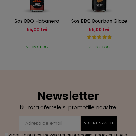
Sos BBQ Habanero
Sos BBQ Bourbon Glaze
S
55,00 Lei
55,00 Lei
IN STOC
IN STOC
Newsletter
Nu rata ofertele si promotiile noastre
Vreau sa primesc newsletter cu promotiile magazinului. Afla