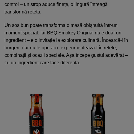
control – un strop aduce finețe, o lingură întreagă
transformă rețeta.
Un sos bun poate transforma o masă obișnuită într-un
moment special. Iar BBQ Smokey Original nu e doar un
ingredient – e o invitație la explorare culinară. Încearcă-l în
burgeri, dar nu te opri aici: experimentează-l în rețete,
combinații și ocazii speciale. Așa începe gustul adevărat –
cu un ingredient care face diferența.