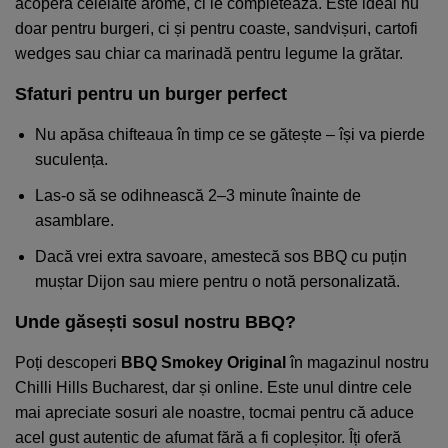
acoperă celelalte arome, ci le completează. Este ideal nu
doar pentru burgeri, ci și pentru coaste, sandvișuri, cartofi
wedges sau chiar ca marinadă pentru legume la grătar.
Sfaturi pentru un burger perfect
Nu apăsa chifteaua în timp ce se gătește – își va pierde
suculența.
Las-o să se odihnească 2–3 minute înainte de
asamblare.
Dacă vrei extra savoare, amestecă sos BBQ cu puțin
muștar Dijon sau miere pentru o notă personalizată.
Unde găsești sosul nostru BBQ?
Poți descoperi
BBQ Smokey Original
în magazinul nostru
Chilli Hills Bucharest, dar și online. Este unul dintre cele
mai apreciate sosuri ale noastre, tocmai pentru că aduce
acel gust autentic de afumat fără a fi copleșitor. Îți oferă