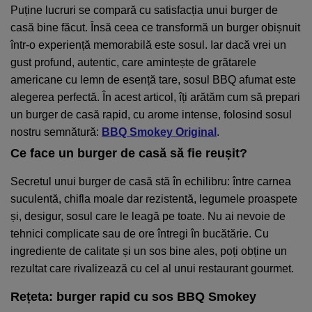
Puține lucruri se compară cu satisfacția unui burger de
casă bine făcut. Însă ceea ce transformă un burger obișnuit
într-o experiență memorabilă este sosul. Iar dacă vrei un
gust profund, autentic, care amintește de grătarele
americane cu lemn de esență tare, sosul BBQ afumat este
alegerea perfectă. În acest articol, îți arătăm cum să prepari
un burger de casă rapid, cu arome intense, folosind sosul
nostru semnătură:
BBQ Smokey Original
.
Ce face un burger de casă să fie reușit?
Secretul unui burger de casă stă în echilibru: între carnea
suculentă, chifla moale dar rezistentă, legumele proaspete
și, desigur, sosul care le leagă pe toate. Nu ai nevoie de
tehnici complicate sau de ore întregi în bucătărie. Cu
ingrediente de calitate și un sos bine ales, poți obține un
rezultat care rivalizează cu cel al unui restaurant gourmet.
Rețeta: burger rapid cu sos BBQ Smokey