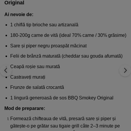
Original
Ai nevoie de:
1 chiflă tip brioche sau artizanală
180-200g carne de vită (ideal 70% carne / 30% grăsime)
Sare și piper negru proaspăt măcinat
Felii de brânză maturată (cheddar sau gouda afumată)
Ceapă roșie sau murată
Castraveți murați
Frunze de salată crocantă
1 lingură generoasă de sos BBQ Smokey Original
Mod de preparare:
Formează chifteaua de vită, presară sare și piper și
gătește-o pe grătar sau tigaie grill câte 2–3 minute pe