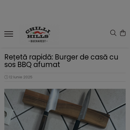
Produse
Sosuri Picante
Seturi Cadou
Condimente
Rețetă rapidă: Burger de casă cu
Dulceata de ardei iute
sos BBQ afumat
Sos barbeque
Zacusca
12 Iunie 2025
Carolina Reaper
Habanero
Super Hot
Sos Salsa
Merch