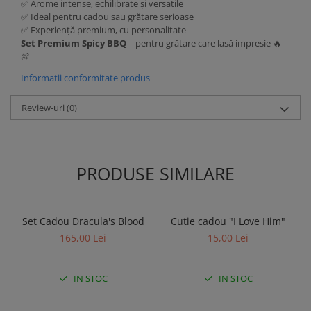
✅ Arome intense, echilibrate și versatile
✅ Ideal pentru cadou sau grătare serioase
✅ Experiență premium, cu personalitate
Set Premium Spicy BBQ
– pentru grătare care lasă impresie 🔥
🍖
Informatii conformitate produs
Review-uri
(0)
PRODUSE SIMILARE
Set Cadou Dracula's Blood
Cutie cadou "I Love Him"
165,00 Lei
15,00 Lei
IN STOC
IN STOC