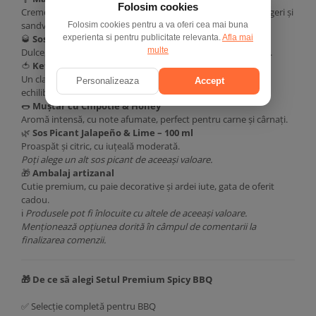
Folosim cookies
Cremoasă, afumată și intens aromată – perfectă pentru burgeri și
sandvișuri.
Folosim cookies pentru a va oferi cea mai buna
🥃
Sos BBQ Bourbon Glaze
experienta si pentru publicitate relevanta.
Afla mai
multe
Dulce, afumat și bogat, ideal pentru glazuri, coaste și fripturi.
🍅
Ketchup Chipotle
Un clasic reinterpretat, cu un plus de caracter și iuțeală
Personalizeaza
Accept
echilibrată.
🌭
Muștar cu Chipotle & Honey
Aromă intensă, cu note afumate, perfect pentru carne și cârnați.
🌿
Sos Picant Jalapeño & Lime – 100 ml
Proaspăt și citric, cu iuțeală moderată.
Poți alege un alt sos picant de aceeași valoare.
🎁
Ambalaj artizanal
Cutie premium, cu paie decorative și ardei iute, gata de oferit
cadou.
ℹ️
Produsele pot fi înlocuite cu altele de aceeași valoare.
Menționează opțiunea dorită în câmpul de comentarii la
finalizarea comenzii.
🎁 De ce să alegi Setul Premium Spicy BBQ
✅ Selecție completă pentru BBQ