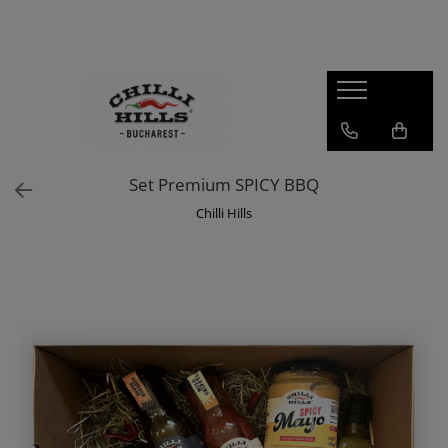
Produse
Sosuri Picante
Seturi Cadou
Condimente
Set Premium SPICY BBQ
Dulceata de ardei iute
Chilli Hills
Sos barbeque
Zacusca
Carolina Reaper
Habanero
Super Hot
Sos Salsa
Merch