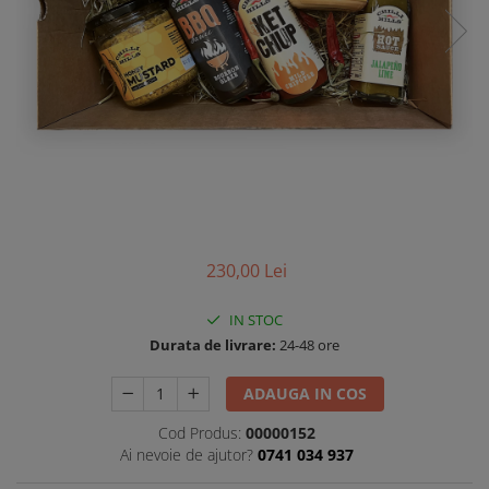
Bere artizanala
Ardei iuti murati
Ciocolata artizanala
Ulei de masline
Ardei iute uscat
Miere
Tortilla chips
Pasta ardei iute
230,00 Lei
Unt de arahide
Kombucha
IN STOC
Băuturi artizanale
Durata de livrare:
24-48 ore
ADAUGA IN COS
Cod Produs:
00000152
Ai nevoie de ajutor?
0741 034 937