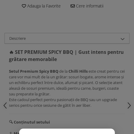
Adauga la Favorite
Cere informatii
Descriere
🔥 SET PREMIUM SPICY BBQ | Gust intens pentru
grătare memorabile
Setul Premium Spicy BBQ
de la
Chilli Hills
este creat pentru cei
care vor mai mult de la un grătar: sosuri bogate, arome intense și
un echilibru perfect între dulce, afumat și picant. O selecție atent
aleasă de sosuri premium, ideală pentru carne, burgeri, coaste
sau preparate la grătar.
Este cadoul perfect pentru pasionații de BBQ sau un upgrade
serios pentru orice sesiune de gătit în aer liber.
🔍 Conținutul setului
🥄
Maioneză picantă cu Chipotle & Usturoi Negru